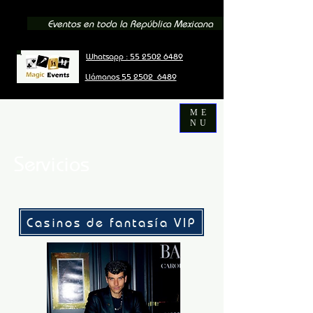
Eventos en toda la República Mexicana
Whatsapp : 55 2502 6489
Llámanos
55 2502 6489
ME
NU
Servicios
Casinos de fantasía VIP