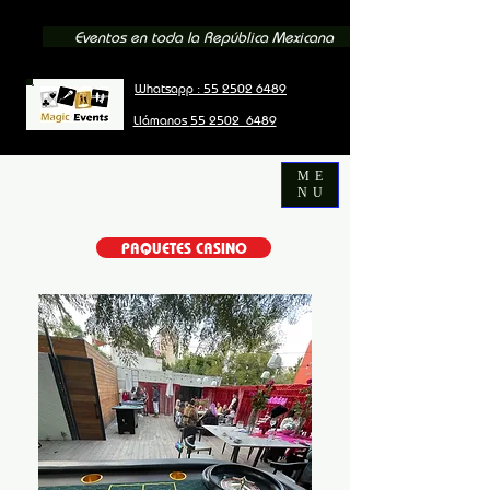
Eventos en toda la República Mexicana
Whatsapp : 55 2502 6489
Llámanos
55 2502 6489
ME
NU
PAQUETES CASINO